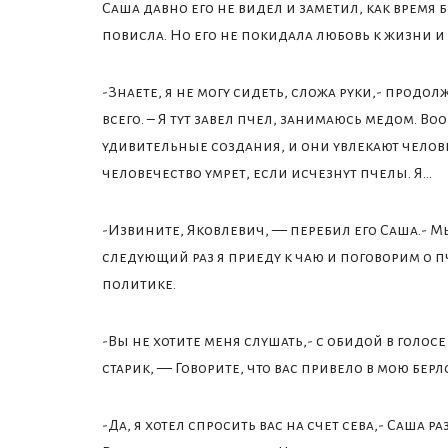
Саша давно его не видел и заметил, как время 
повисла. Но его не покидала любовь к жизни и 
-Знаете, я не могу сидеть, сложа руки,- продо
всего. – Я тут завел пчел, занимаюсь медом. Во
удивительные создания, и они увлекают человек
человечество умрет, если исчезнут пчелы. Я…
-Извините, Яковлевич, — перебил его Саша.- М
следующий раз я приеду к чаю и поговорим о п
политике.
-Вы не хотите меня слушать,- с обидой в голос
старик, — Говорите, что вас привело в мою берло
-Да, я хотел спросить вас на счет сева,- Саша ра