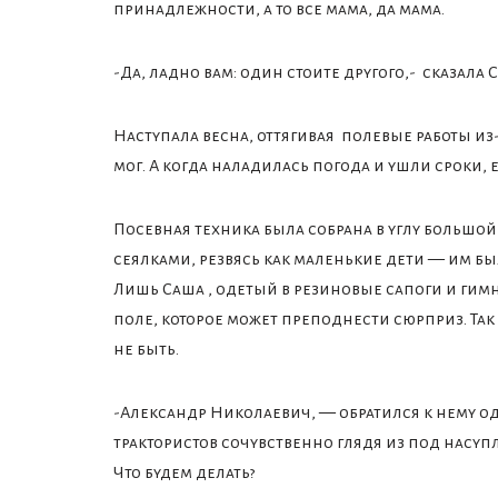
принадлежности, а то все мама, да мама.
-Да, ладно вам: один стоите другого,- сказала С
Наступала весна, оттягивая полевые работы из
мог. А когда наладилась погода и ушли сроки, 
Посевная техника была собрана в углу большой
сеялками, резвясь как маленькие дети — им бы
Лишь Саша , одетый в резиновые сапоги и гимн
поле, которое может преподнести сюрприз. Та
не быть.
-Александр Николаевич, — обратился к нему о
трактористов сочувственно глядя из под насуп
Что будем делать?