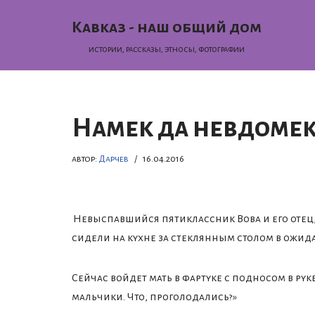
Кавказ - наш общий дом
Перейти
истории, раcсказы, этносы, фотографии
к
содержимому
Намек да невдоме
автор:
Дарчев
16.04.2016
Невыспавшийся пятиклассник Вова и его отец,
сидели на кухне за стеклянным столом в ожид
Сейчас войдет мать в фартуке с подносом в руке
мальчики. Что, проголодались?»