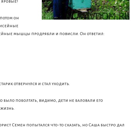
ь яровые?
 потом он
 кисейные
 шейные мышцы продрябли и повисли. Он ответил:
старик отвернулся и стал уходить.
о было поболтать, видимо, дети не баловали его
 жизнь.
торист Семен попытался что-то сказать, но Саша быстро дал