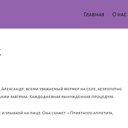
Главная
О нас
к
 Александр, всеми уважаемый фермер на селе, безропотно
ании завтрака. Каждодневная вынужденная процедура.
 и улыбкой на лице. Она скажет: » Приятного аппетита,