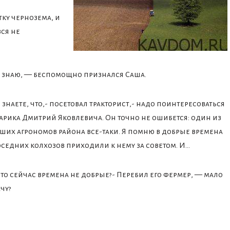
тку чернозема, и
вся не
 знаю, — беспомощно признался Саша.
 знаете, что,- посетовал тракторист,- надо поинтересоваться
тарика Дмитрий Яковлевича. Он точно не ошибется: один из
ших агрономов района все-таки. Я помню в добрые времена
оседних колхозов приходили к нему за советом. И…
что сейчас времена не добрые?- Перебил его фермер, — мало
чу?