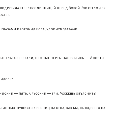
 водрузила тарелку с яичницей перед Вовой. Это стало для
остью.
 глазами проронил Вова, хлопнув глазами.
бые глаза сверкали, нежные черты напряглись. — А вот ты
чилось?
лийский — пять, а русский — три. Можешь объяснить?
инных пушистых ресниц на отца, как бы, выводя его на