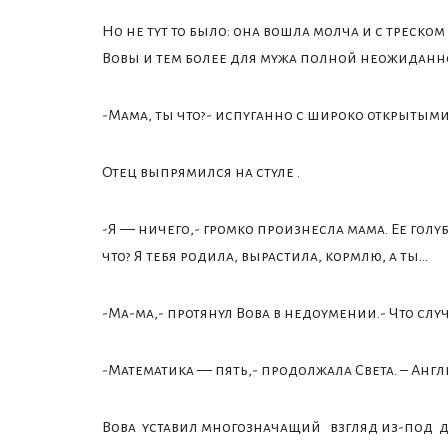
Но не тут то было: она вошла молча и с треском
Вовы и тем более для мужа полной неожиданн
-Мама, ты что?- испуганно с широко открытыми
Отец выпрямился на стуле .
-Я — ничего,- громко произнесла мама. Ее голу
что? Я тебя родила, вырастила, кормлю, а ты…
-Ма-ма,- протянул Вова в недоумении.- Что слу
-Математика — пять,- продолжала Света. – Анг
Вова уставил многозначащий взгляд из-под дл