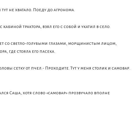
тут не хватало. Поеду до агронома.
абиной трактора, взял его с собой и укатил в село.
лет со светло-голубыми глазами, морщинистым лицом,
а, где стояла его пасека.
оловы сетку от пчел.- Проходите. Тут у меня столик и самовар.
ался Саша, хотя слово «самовар» прозвучало вполне