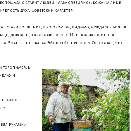
беспощадно старит людей. Глаза слезились, кожа на лице
крепость духа. Советский характер.
лжал старик общение, в котором он, видимо, нуждался больше
обще, доволен, что делаю бизнес. И не только это: пчелы —
а. Знаете, что сказал Эйнштейн про пчел. Он сказал, что
ы торопимся. В
челах и
е произнес
гу.
звел руками.-