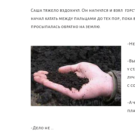
Саша тяжело вздохнул. Он нагнулся и взял горс
начал катать между пальцами до тех пор, пока 
просыпалась обратно на землю.
-Не
-Вы
у с
луч
с с
-А 
пла
-Дело не …