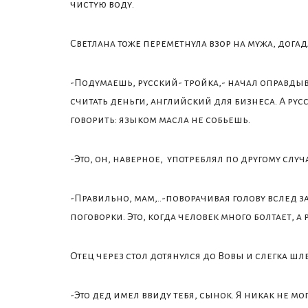
чистую воду.
Светлана тоже переметнула взор на мужа, догад
-Подумаешь, русский- тройка,- начал оправдыва
считать деньги, английский для бизнеса. А рус
говорить: языком масла не собьешь.
-Это, он, наверное, употреблял по другому случ
-Правильно, мам,..-поворачивая голову вслед 
поговорки. Это, когда человек много болтает, а р
Отец через стол дотянулся до Вовы и слегка шл
-Это дед имел ввиду тебя, сынок. Я никак не мо