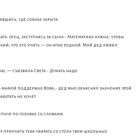
авшись, где собака зарыта.
ть отец, заступаясь за сына.- Математика нужна, чтобы
ский, что его учить — он итак родной. Мой дед любил
аю, — съязвила Света.- Думать надо.
за мамой поддержал Вова,- дед мне объяснял значение этой
аботать не хочет.
епнул по головке со словами:
гу приучить тебя убирать со стола твои школьные