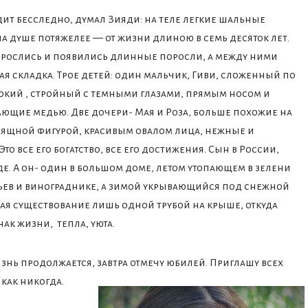
ит бесследно, думал Зияди: на теле легкие шальные
а душе потяжелее — от жизни длиною в семь десяток лет.
зрослись и появились длинные поросли, а между ними
ая складка. Трое детей: один мальчик, Гиви, сложенный по
сокий , стройный с темными глазами, прямым носом и
ающие медью. Две дочери- Мая и Роза, больше похожие на
зящной фигурой, красивым овалом лица, нежные и
Это все его богатство, все его достижения. Сын в России,
е. А он- один в большом доме, летом утопающем в зелени
ьев и винограднике, а зимой укрывающийся под снежной
вая существование лишь одной трубой на крыше, откуда
ак жизни, тепла, уюта.
изнь продолжается, завтра отмечу юбилей. Приглашу всех
 как никогда.