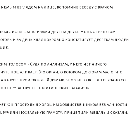
с немым взглядом на лице, вспомнив беседу с врачом
вая листы с анализами друг на друга. Нона с трепетом
, который за день хладнокровно констатирует десяткам людей
шие.
ким голосом.- Судя по анализам, у него нет ничего
 чуть пошаливает. Это орган, о котором докторам мало, что
а казусы происходят. Я думаю, что у него все это связано со
йно не участвует в политических баталиях?
есует. Он просто был хорошим хозяйственником без алчности
 Вручили Похвальную грамоту, прицепили медаль и сказали: