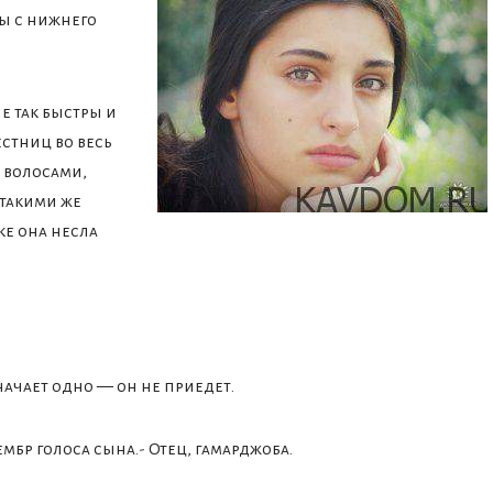
ны с нижнего
е так быстры и
естниц во весь
ь волосами,
 такими же
ке она несла
начает одно — он не приедет.
мбр голоса сына.- Отец, гамарджоба.