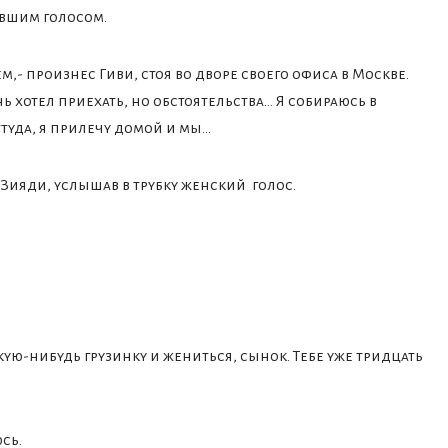
евшим голосом.
м,- произнес Гиви, стоя во дворе своего офиса в Москве.
нь хотел приехать, но обстоятельства… Я собираюсь в
ттуда, я прилечу домой и мы…
о Зияди, услышав в трубку женский голос.
акую-нибудь грузинку и жениться, сынок. Тебе уже тридцать
сь.