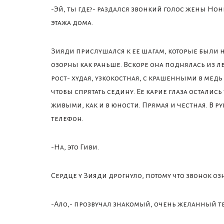
-Эй, ты где?- раздался звонкий голос жены Но
этажа дома.
Зияди прислушался к ее шагам, которые были н
озорны как раньше. Вскоре она поднялась из л
рост- худая, узкокостная, с крашенными в мед
чтобы спрятать седину. Ее карие глаза остались
живыми, как и в юности. Прямая и честная. В ру
телефон.
-На, это Гиви.
Сердце у Зияди дрогнуло, потому что звонок оз
-Ало,- прозвучал знакомый, очень желанный те