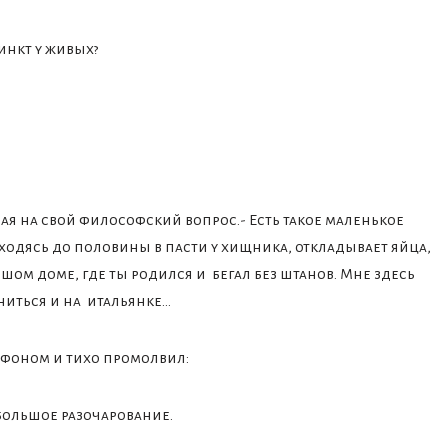
инкт у живых?
чая на свой философский вопрос.- Есть такое маленькое
ходясь до половины в пасти у хищника, откладывает яйца,
шом доме, где ты родился и бегал без штанов. Мне здесь
ниться и на итальянке…
лефоном и тихо промолвил:
большое разочарование.