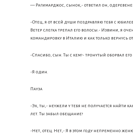
— Рагимарджос, сынок,- ответил он, одеревен
-Отец, я от всей души поздравляю тебя с юбилее
Ветер слегка трепал его волосы.- Извини, я оче
командировку в Италию и как только вернусь о
-Спасибо, сын. Ты с кем?- тронутый оборвал ег
-Я один.
Пауза
-Эх, ты,- неужели у тебя не получается найти к
лет. Ты забыл обещание?
-Нет, отец. Нет,- Я в этом году непременно женю