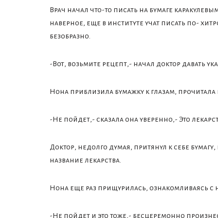
Врач начал что-то писать на бумаге каракулевы
наверное, еще в институте учат писать по- хитр
безобразно.
-Вот, возьмите рецепт,- начал доктор давать ука
Нона приблизила бумажку к глазам, прочитала и
-Не пойдет,- сказала она уверенно,- Это лекар
Доктор, недолго думая, притянул к себе бумагу,
название лекарства.
Нона еще раз прищурилась, ознакомливаясь с
-Не пойдет и это тоже,- бесцеремонно произнес