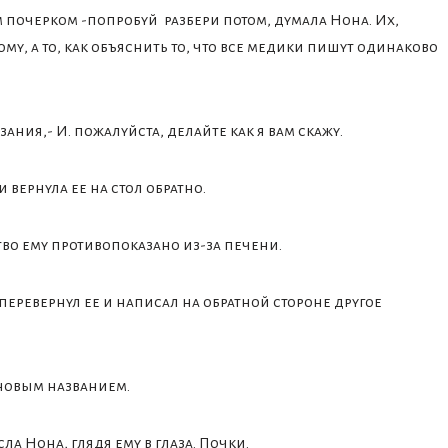
м почерком -попробуй разбери потом, думала Нона. Их,
ому, а то, как объяснить то, что все медики пишут одинаково
зания,- И. пожалуйста, делайте как я вам скажу.
 вернула ее на стол обратно.
ство ему противопоказано из-за печени.
 перевернул ее и написал на обратной стороне другое
 новым названием.
ла Нона, глядя ему в глаза. Почки.