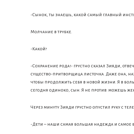
-Сынок, ты знаешь, какой самый главный инст
Молчание в трубке.
-Какой?
-Сохранение рода!- грустно сказал Зияди, отве
существо-притворщица листочка. Даже она, на
чтобы продолжить себя в новой жизни. Я в боль
сегодня одиноко, сын. Я не против: можешь же
Через минуту Зияди грустно опустил руку с те
-Дети – наши самая большая надежда и самое 