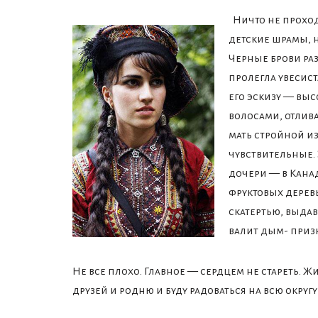
Ничто не проход
детские шрамы, н
Черные брови ра
пролегла увесист
его эскизу — вы
волосами, отлив
мать стройной и
чувствительные.
дочери — в Канад
фруктовых дерев
скатертью, выда
валит дым- призн
Не все плохо. Главное — сердцем не стареть. Ж
друзей и родню и буду радоваться на всю округу