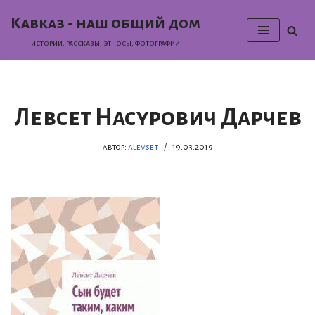
Кавказ - наш общий дом
Перейти
истории, раcсказы, этносы, фотографии
к
содержимому
Левсет Насурович Дарчев
автор:
alevset
19.03.2019