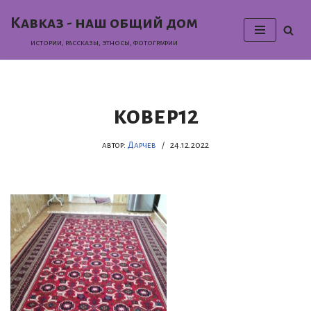
Кавказ - наш общий дом
Перейти
истории, раcсказы, этносы, фотографии
к
содержимому
ковер12
автор:
Дарчев
24.12.2022