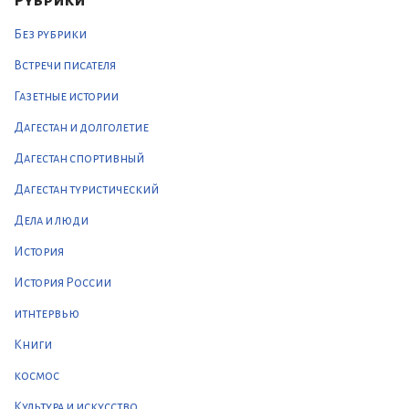
Рубрики
Без рубрики
Встречи писателя
Газетные истории
Дагестан и долголетие
Дагестан спортивный
Дагестан туристический
Дела и люди
История
История России
итнтервью
Книги
космос
Культура и искусство