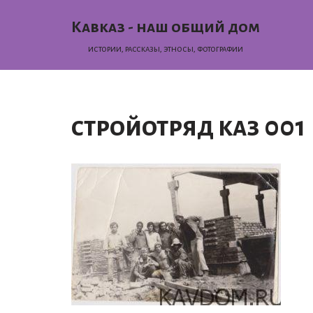
Кавказ - наш общий дом
Перейти
истории, раcсказы, этносы, фотографии
к
содержимому
стройотряд каз 001