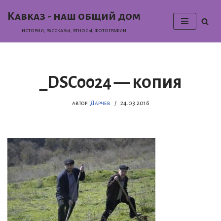
Кавказ - наш общий дом
Перейти
истории, раcсказы, этносы, фотографии
к
содержимому
_DSC0024 — копия
автор:
Дарчев
24.03.2016