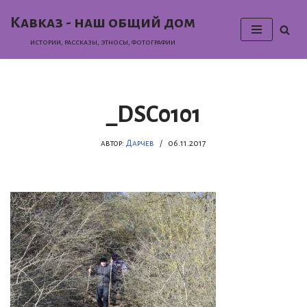
Кавказ - наш общий дом
Перейти
истории, раcсказы, этносы, фотографии
к
содержимому
_DSC0101
автор:
Дарчев
06.11.2017