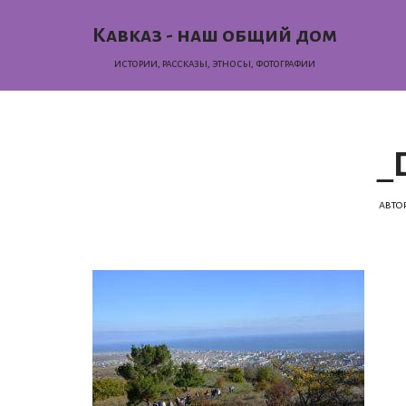
Кавказ - наш общий дом
Перейти
истории, раcсказы, этносы, фотографии
к
содержимому
_
авто