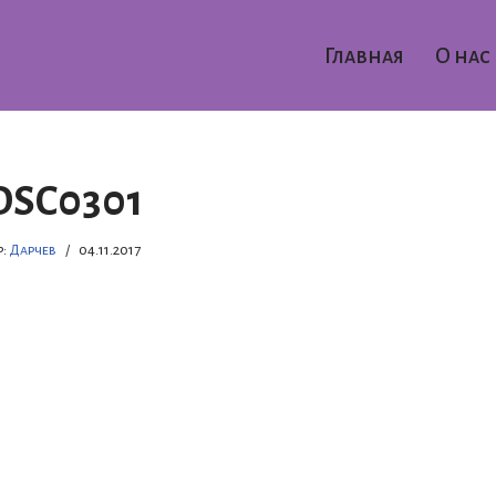
Главная
О нас
DSC0301
р:
Дарчев
04.11.2017