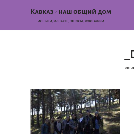
Кавказ - наш общий дом
Перейти
истории, раcсказы, этносы, фотографии
к
содержимому
_
авто