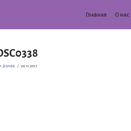
Главная
О нас
DSC0338
р:
Дарчев
06.11.2017