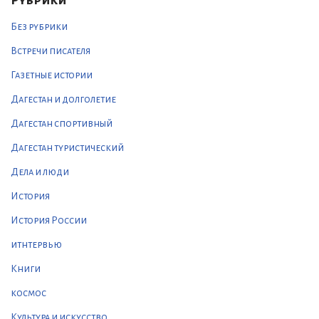
Рубрики
Без рубрики
Встречи писателя
Газетные истории
Дагестан и долголетие
Дагестан спортивный
Дагестан туристический
Дела и люди
История
История России
итнтервью
Книги
космос
Культура и искусство