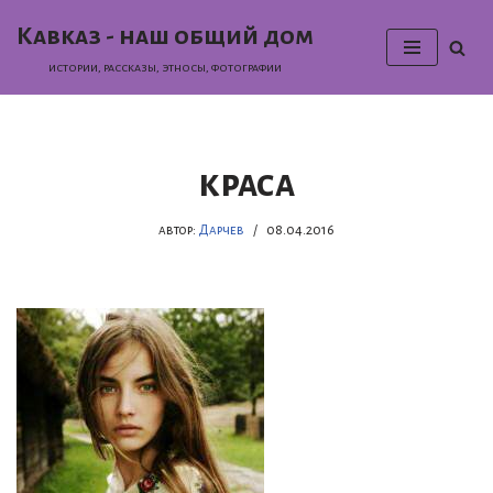
Кавказ - наш общий дом
Перейти
истории, раcсказы, этносы, фотографии
к
содержимому
краса
автор:
Дарчев
08.04.2016