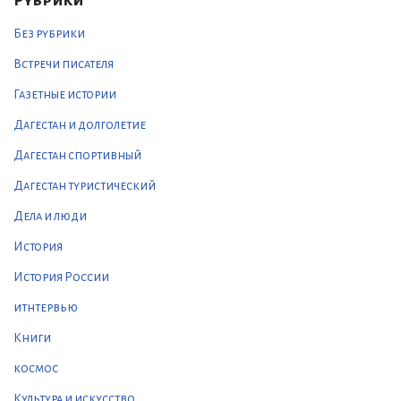
Рубрики
Без рубрики
Встречи писателя
Газетные истории
Дагестан и долголетие
Дагестан спортивный
Дагестан туристический
Дела и люди
История
История России
итнтервью
Книги
космос
Культура и искусство