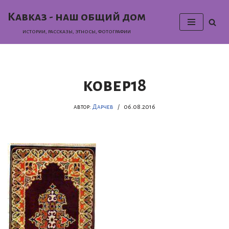
Кавказ - наш общий дом
Перейти
истории, раcсказы, этносы, фотографии
к
содержимому
ковер18
автор:
Дарчев
06.08.2016