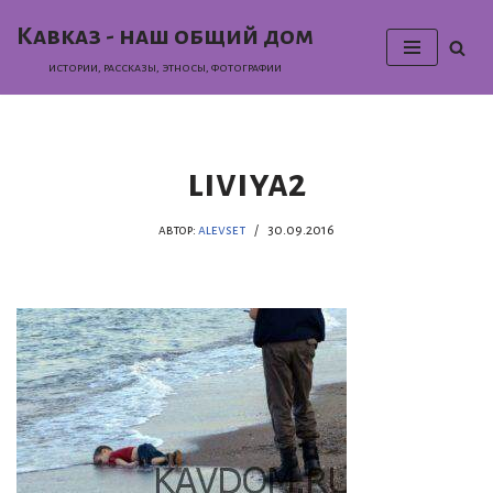
Кавказ - наш общий дом
Перейти
истории, раcсказы, этносы, фотографии
к
содержимому
liviya2
автор:
alevset
30.09.2016