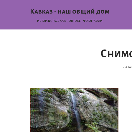
Кавказ - наш общий дом
Перейти
истории, раcсказы, этносы, фотографии
к
содержимому
Снимо
авто