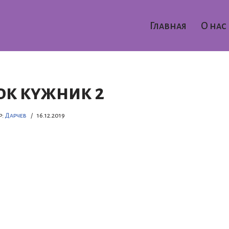
Главная
О нас
к кужник 2
р:
Дарчев
16.12.2019