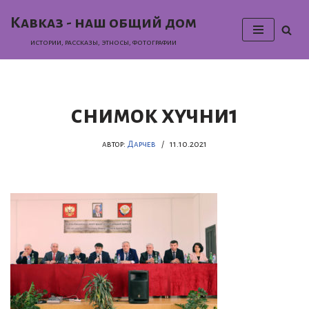
Кавказ - наш общий дом
Перейти
истории, раcсказы, этносы, фотографии
к
содержимому
снимок хучни1
автор:
Дарчев
11.10.2021